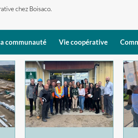
ative chez Boisaco.
la communauté
Vie coopérative
Comm