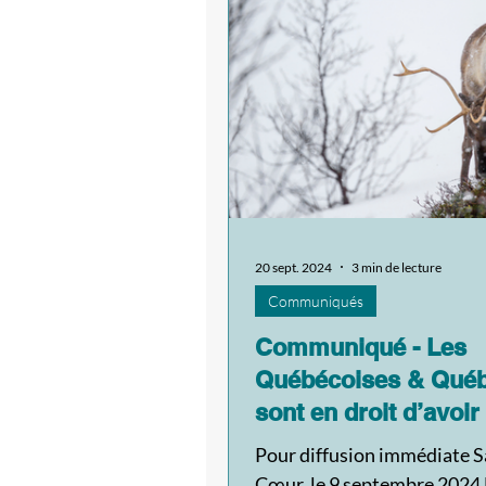
20 sept. 2024
3 min de lecture
Communiqués
Communiqué - Les
Québécoises & Québ
sont en droit d’avoir
à tous les faits !
Pour diffusion immédiate S
Cœur, le 9 septembre 2024 