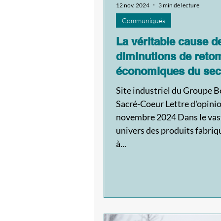
12 nov. 2024
3 min de lecture
Communiqués
La véritable cause d
diminutions de reto
économiques du sec
forestier
Site industriel du Groupe B
Sacré-Coeur Lettre d'opinio
novembre 2024 Dans le vas
univers des produits fabriq
à...