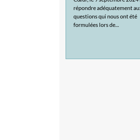
répondre adéquatement au
questions qui nous ont été
formulées lors de...