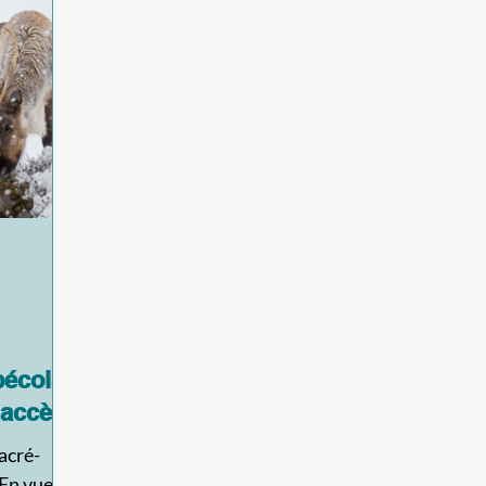
écois
 accès
acré-
En vue de