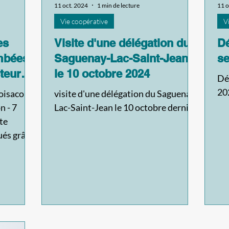
11 oct. 2024
1 min de lecture
11 o
Vie coopérative
V
es
Visite d'une délégation du
Dé
mbées
Saguenay-Lac-Saint-Jean
s
teur
le 10 octobre 2024
Déf
20
oisaco à
visite d'une délégation du Saguenay-
n - 7
Lac-Saint-Jean le 10 octobre dernier
te
ués grâce