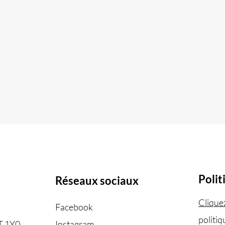
on du pavillon
40 ans de Boisaco : un
nde : un lieu
anniversaire à l’image 
repensé pour
notre communauté
i
Polit
Réseaux sociaux
Cliquez
n
Facebook
politiq
T 1Y0
Instagram