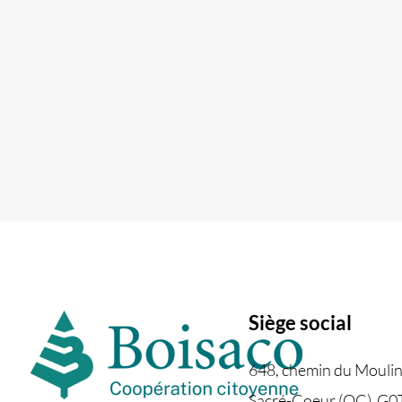
Lancement de l’appel à
Inaugurati
projets – Fonds Les
Mayrand Mo
Racines de l'avenir
d’accueil 
aujourd’hu
Siège social
648, chemin du Mouli
Sacré-Coeur (QC) G0