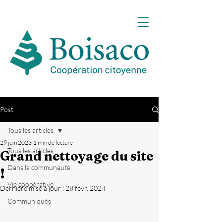
Post
Tous les articles
29 juin 2023
1 min de lecture
Tous les articles
Grand nettoyage du site
Dans la communauté
!
Vie coopérative
Dernière mise à jour :
28 févr. 2024
Communiqués